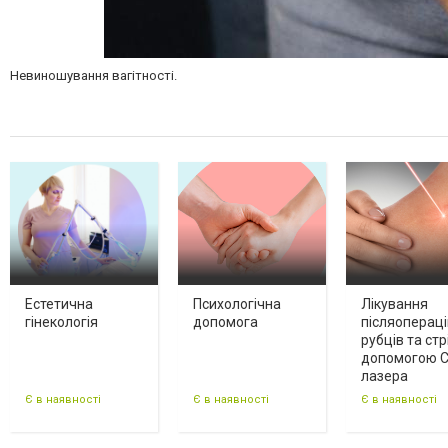
Невиношування вагітності.
Естетична
Психологічна
Лікування
гінекологія
допомога
післяоперац
рубців та стр
допомогою 
лазера
Є в наявності
Є в наявності
Є в наявності