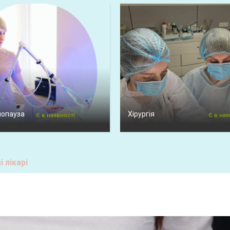
нопауза
Хірургія
Є в наявності
Є в ная
 лікарі