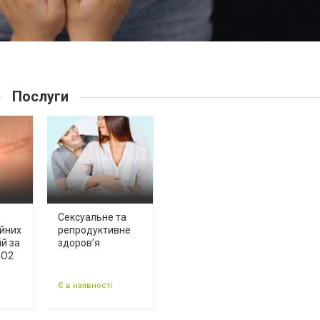
Послуги
Сексуальне та
ійних
репродуктивне
ій за
здоров’я
CO2
Є в наявності