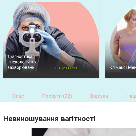
Діагностика
гінекологічних
захворювань
Клімакс і Ме
Є в наявності
Опис
Послуги (22)
Відгуки
Наші
Невиношування вагітності