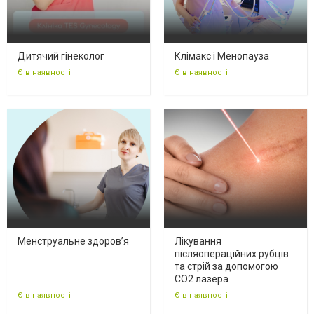
Дитячий гінеколог
Клімакс і Менопауза
Є в наявності
Є в наявності
Менструальне здоров’я
Лікування
післяопераційних рубців
та стрій за допомогою
CO2 лазера
Є в наявності
Є в наявності