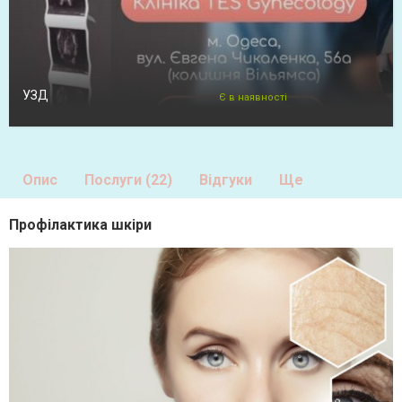
УЗД
Є в наявності
Опис
Послуги (22)
Відгуки
Ще
Профілактика шкіри